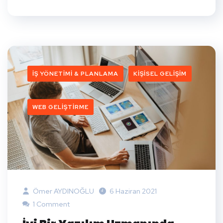
İŞ YÖNETIMI & PLANLAMA
KIŞISEL GELIŞIM
WEB GELIŞTIRME
Ömer AYDINOĞLU
6 Haziran 2021
1 Comment