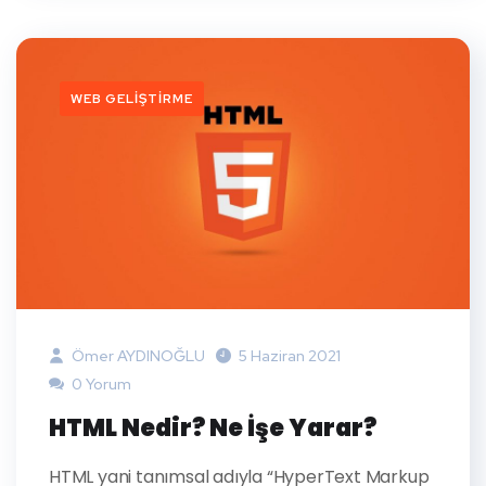
WEB GELIŞTIRME
Ömer AYDINOĞLU
5 Haziran 2021
0 Yorum
HTML Nedir? Ne İşe Yarar?
HTML yani tanımsal adıyla “HyperText Markup