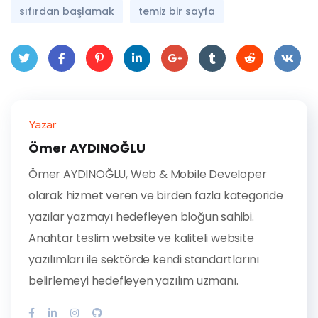
sıfırdan başlamak
temiz bir sayfa
Twit
Face
Pint
Linke
Goo
Tum
Red
VK
ter
book
eres
dIn
gle
blr
dit
Yazar
t
Plus
Ömer AYDINOĞLU
Ömer AYDINOĞLU, Web & Mobile Developer
olarak hizmet veren ve birden fazla kategoride
yazılar yazmayı hedefleyen bloğun sahibi.
Anahtar teslim website ve kaliteli website
yazılımları ile sektörde kendi standartlarını
belirlemeyi hedefleyen yazılım uzmanı.