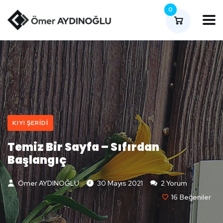
0
KIYI ŞERIDI
Temiz Bir Sayfa – Sıfırdan
Başlangıç
Ömer AYDINOĞLU
30 Mayıs 2021
2 Yorum
16
Beğeniler