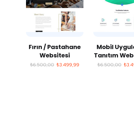
Fırın / Pastahane
Mobil Uygu
Websitesi
Tanıtım Webs
₺
6.500,00
₺
3.499,99
₺
6.500,00
₺
3.4