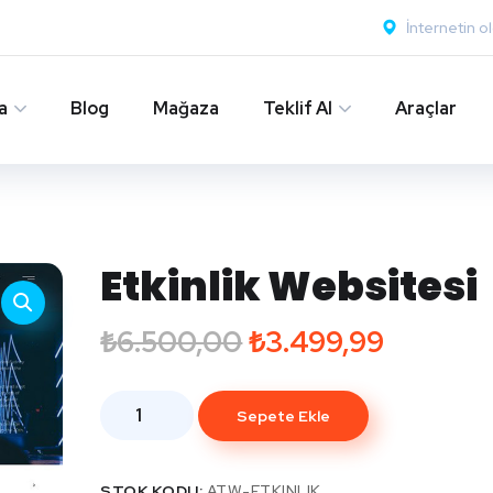
İnternetin o
a
Blog
Mağaza
Teklif Al
Araçlar
Etkinlik Websitesi
₺
6.500,00
₺
3.499,99
Sepete Ekle
STOK KODU:
ATW-ETKINLIK