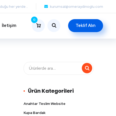
lduğu her yerde...
kurumsal@omeraydinoglu.com
0
İletişim
Teklif Alın
Ürün Kategorileri
Anahtar Teslim Website
Kupa Bardak