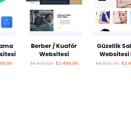
lama
Berber / Kuaför
Güzellik Sa
itesi
Websitesi
Websitesi 
99,99
₺
6.500,00
₺
3.499,99
₺
6.500,00
₺
3.