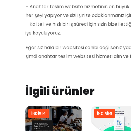
– Anahtar teslim website hizmetinin en büyük artı
her şeyi yapıyor ve sizi işinize odaklanmanız i
– Kaliteli ve hızlı bir iş süreci için sizin bize il
işe koyuluyoruz.
Eğer siz hala bir websitesi sahibi değilseniz
şimdi anahtar teslim websitesi hizmeti alın ve
İlgili ürünler
İNDIRIM!
İNDIRIM!