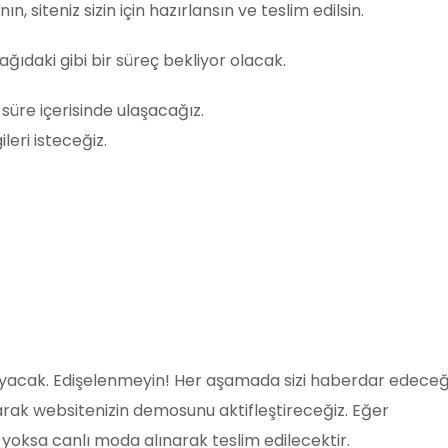
, siteniz sizin için hazırlansın ve teslim edilsin.
ğıdaki gibi bir süreç bekliyor olacak.
 süre içerisinde ulaşacağız.
leri isteceğiz.
ayacak. Edişelenmeyin! Her aşamada sizi haberdar edeceği
rak websitenizin demosunu aktifleştireceğiz. Eğer
 yoksa canlı moda alınarak teslim edilecektir.