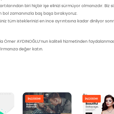
larından biri hiçbir işe elinizi sürmüyor olmanızdır. Biz siz
çin bol zamanınızla baş başa bırakıyoruz.
ettiğiniz tüm isteklerinizi en ince ayrıntısına kadar dinliyor so
 yada Ömer AYDINOĞLU’nun kaliteli hizmetinden faydalanmad
 firmanıza değer katın.
İNDIRIM!
İNDIRIM!