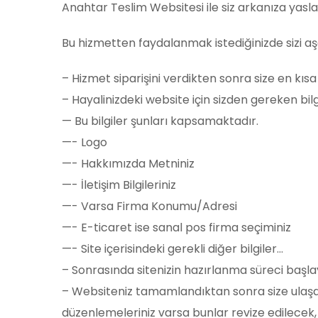
Anahtar Teslim Websitesi ile siz arkanıza yaslanın
Bu hizmetten faydalanmak istediğinizde sizi aşa
– Hizmet siparişini verdikten sonra size en kısa
– Hayalinizdeki website için sizden gereken bilgi
— Bu bilgiler şunları kapsamaktadır.
—- Logo
—- Hakkımızda Metniniz
—- İletişim Bilgileriniz
—- Varsa Firma Konumu/Adresi
—- E-ticaret ise sanal pos firma seçiminiz
—- Site içerisindeki gerekli diğer bilgiler…
– Sonrasında sitenizin hazırlanma süreci başl
– Websiteniz tamamlandıktan sonra size ulaşa
düzenlemeleriniz varsa bunlar revize edilecek,