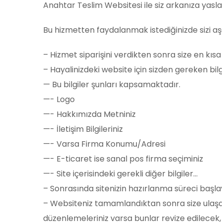
Anahtar Teslim Websitesi ile siz arkanıza yaslanın
Bu hizmetten faydalanmak istediğinizde sizi aşa
– Hizmet siparişini verdikten sonra size en kısa
– Hayalinizdeki website için sizden gereken bilgi
— Bu bilgiler şunları kapsamaktadır.
—- Logo
—- Hakkımızda Metniniz
—- İletişim Bilgileriniz
—- Varsa Firma Konumu/Adresi
—- E-ticaret ise sanal pos firma seçiminiz
—- Site içerisindeki gerekli diğer bilgiler…
– Sonrasında sitenizin hazırlanma süreci başl
– Websiteniz tamamlandıktan sonra size ulaşa
düzenlemeleriniz varsa bunlar revize edilecek,