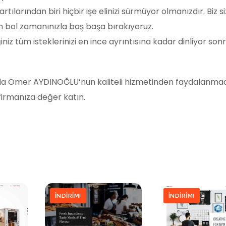
larından biri hiçbir işe elinizi sürmüyor olmanızdır. Biz siz
çin bol zamanınızla baş başa bırakıyoruz.
ettiğiniz tüm isteklerinizi en ince ayrıntısına kadar dinliyor so
 yada Ömer AYDINOĞLU’nun kaliteli hizmetinden faydalanmad
 firmanıza değer katın.
İNDIRIM!
İNDIRIM!