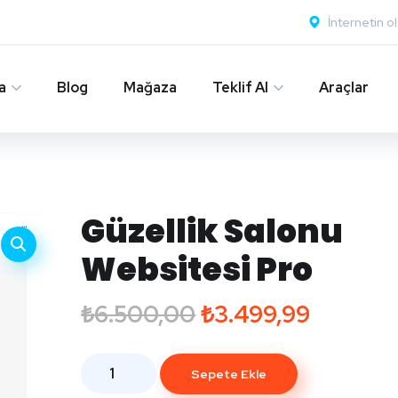
İnternetin o
a
Blog
Mağaza
Teklif Al
Araçlar
Güzellik Salonu
Websitesi Pro
₺
6.500,00
₺
3.499,99
Sepete Ekle