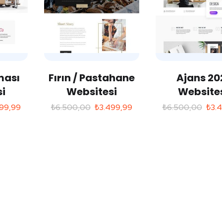
ması
Fırın / Pastahane
Ajans 20
i
Websitesi
Website
99,99
₺
6.500,00
₺
3.499,99
₺
6.500,00
₺
3.