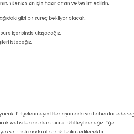
, siteniz sizin için hazırlansın ve teslim edilsin.
ğıdaki gibi bir süreç bekliyor olacak.
 süre içerisinde ulaşacağız.
leri isteceğiz.
ayacak. Edişelenmeyin! Her aşamada sizi haberdar edeceği
rak websitenizin demosunu aktifleştireceğiz. Eğer
 yoksa canlı moda alınarak teslim edilecektir.