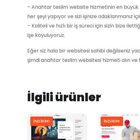
– Anahtar teslim website hizmetinin en büyük artı
her şeyi yapıyor ve sizi işinize odaklanmanız i
– Kaliteli ve hızlı bir iş süreci için sizin bize il
işe koyuluyoruz.
Eğer siz hala bir websitesi sahibi değilseniz
şimdi anahtar teslim websitesi hizmeti alın ve
İlgili ürünler
İNDIRIM!
İNDIRIM!