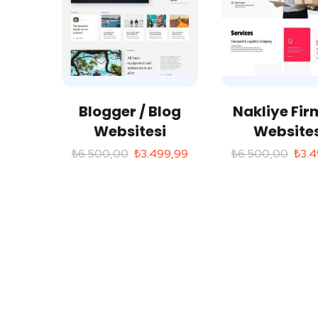
Blogger / Blog
Nakliye Fir
Websitesi
Websites
₺
6.500,00
₺
3.499,99
₺
6.500,00
₺
3.4