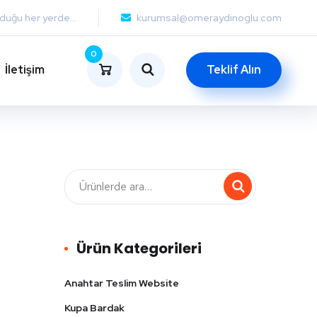
lduğu her yerde...
kurumsal@omeraydinoglu.com
0
İletişim
Teklif Alın
Ürün Kategorileri
Anahtar Teslim Website
Kupa Bardak