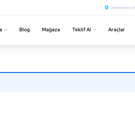
İnternetin o
a
Blog
Mağaza
Teklif Al
Araçlar