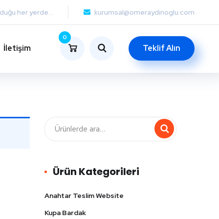
lduğu her yerde...
kurumsal@omeraydinoglu.com
0
İletişim
Teklif Alın
Ürün Kategorileri
Anahtar Teslim Website
Kupa Bardak