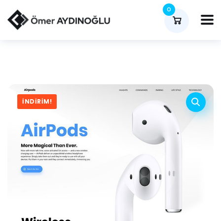
0
İNDIRIM!