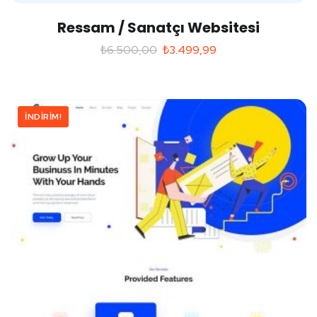
Ressam / Sanatçı Websitesi
₺
6.500,00
₺
3.499,99
İNDIRIM!