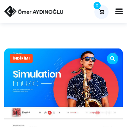
0
İNDIRIM!