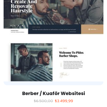
Berber / Kuaför Websitesi
₺
6.500,00
₺
3.499,99