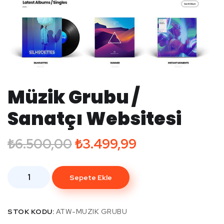
Müzik Grubu /
Sanatçı Websitesi
₺
6.500,00
₺
3.499,99
Sepete Ekle
STOK KODU:
ATW-MUZIK GRUBU