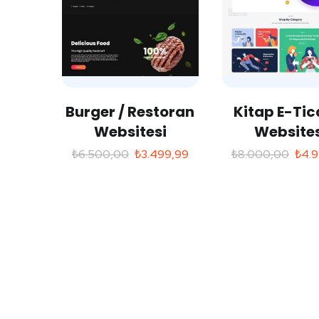
Burger / Restoran
Kitap E-Tic
Websitesi
Websites
₺
6.500,00
₺
3.499,99
₺
8.000,00
₺
4.