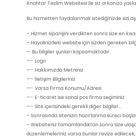
Anahtar Teslim Websitesi ile siz arkanıza yaslanın
Bu hizmetten faydalanmak istediğinizde sizi aşa
– Hizmet siparişini verdikten sonra size en kısa
– Hayalinizdeki website için sizden gereken bilgi
— Bu bilgiler şunları kapsamaktadır.
—- Logo
—- Hakkımızda Metniniz
—- İletişim Bilgileriniz
—- Varsa Firma Konumu/Adresi
—- E-ticaret ise sanal pos firma seçiminiz
—- Site içerisindeki gerekli diğer bilgiler…
– Sonrasında sitenizin hazırlanma süreci başl
– Websiteniz tamamlandıktan sonra size ulaşa
düzenlemeleriniz varsa bunlar revize edilecek,