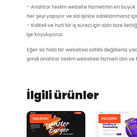
– Anahtar teslim website hizmetinin en büyük artı
her şeyi yapıyor ve sizi işinize odaklanmanız i
– Kaliteli ve hızlı bir iş süreci için sizin bize il
işe koyuluyoruz.
Eğer siz hala bir websitesi sahibi değilseniz
şimdi anahtar teslim websitesi hizmeti alın ve
İlgili ürünler
İNDIRIM!
İNDIRIM!