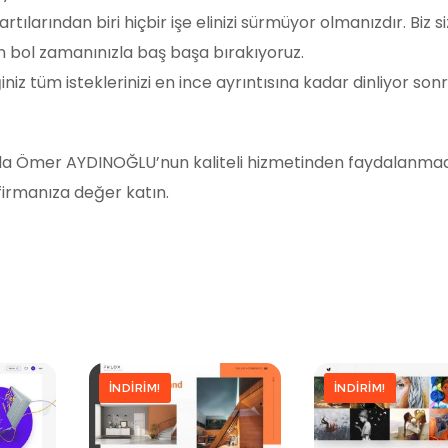
larından biri hiçbir işe elinizi sürmüyor olmanızdır. Biz siz
çin bol zamanınızla baş başa bırakıyoruz.
ettiğiniz tüm isteklerinizi en ince ayrıntısına kadar dinliyor so
 yada Ömer AYDINOĞLU’nun kaliteli hizmetinden faydalanmad
 firmanıza değer katın.
İNDIRIM!
İNDIRIM!