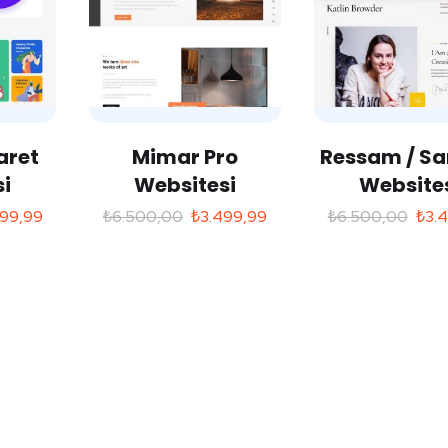
aret
Mimar Pro
Ressam / Sa
i
Websitesi
Website
999,99
₺
6.500,00
₺
3.499,99
₺
6.500,00
₺
3.