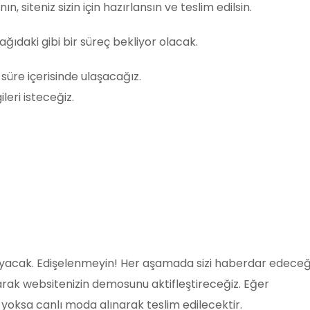
, siteniz sizin için hazırlansın ve teslim edilsin.
ğıdaki gibi bir süreç bekliyor olacak.
 süre içerisinde ulaşacağız.
leri isteceğiz.
ayacak. Edişelenmeyin! Her aşamada sizi haberdar edeceği
rak websitenizin demosunu aktifleştireceğiz. Eğer
 yoksa canlı moda alınarak teslim edilecektir.