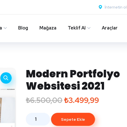
İnternetin o
a
Blog
Mağaza
Teklif Al
Araçlar
Modern Portfolyo
Websitesi 2021
₺
6.500,00
₺
3.499,99
Sepete Ekle