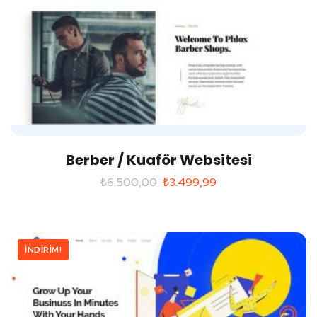
Berber / Kuaför Websitesi
₺
6.500,00
₺
3.499,99
İNDIRIM!