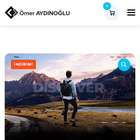
0
İNDIRIM!