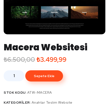
Macera Websitesi
₺
6.500,00
₺
3.499,99
Sepete Ekle
STOK KODU:
ATW-MACERA
KATEGORILER:
Anahtar Teslim Website