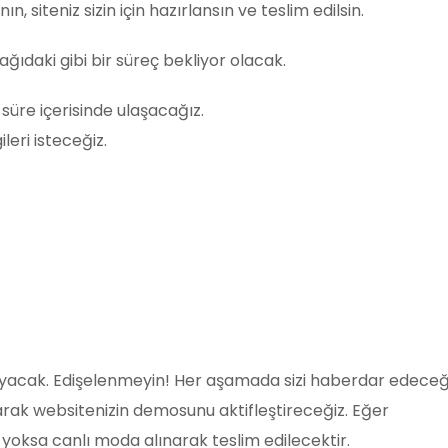
, siteniz sizin için hazırlansın ve teslim edilsin.
ğıdaki gibi bir süreç bekliyor olacak.
 süre içerisinde ulaşacağız.
leri isteceğiz.
ayacak. Edişelenmeyin! Her aşamada sizi haberdar edeceği
rak websitenizin demosunu aktifleştireceğiz. Eğer
 yoksa canlı moda alınarak teslim edilecektir.