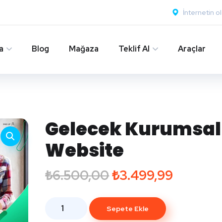
İnternetin o
a
Blog
Mağaza
Teklif Al
Araçlar
Gelecek Kurumsal
Website
₺
6.500,00
₺
3.499,99
Sepete Ekle