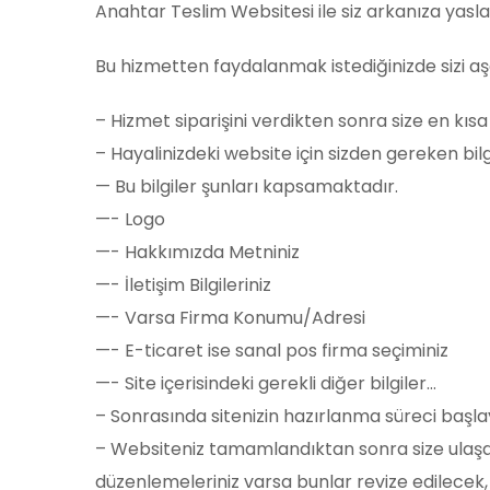
Anahtar Teslim Websitesi ile siz arkanıza yaslanın
Bu hizmetten faydalanmak istediğinizde sizi aşa
– Hizmet siparişini verdikten sonra size en kısa
– Hayalinizdeki website için sizden gereken bilgi
— Bu bilgiler şunları kapsamaktadır.
—- Logo
—- Hakkımızda Metniniz
—- İletişim Bilgileriniz
—- Varsa Firma Konumu/Adresi
—- E-ticaret ise sanal pos firma seçiminiz
—- Site içerisindeki gerekli diğer bilgiler…
– Sonrasında sitenizin hazırlanma süreci başl
– Websiteniz tamamlandıktan sonra size ulaşa
düzenlemeleriniz varsa bunlar revize edilecek,