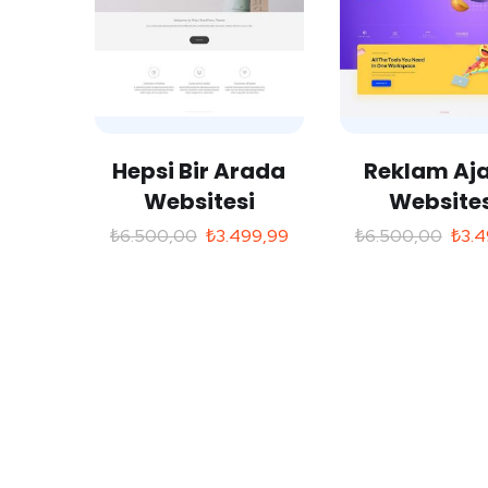
Hepsi Bir Arada
Reklam Aja
Websitesi
Websites
₺
6.500,00
₺
3.499,99
₺
6.500,00
₺
3.4