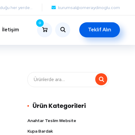
lduğu her yerde...
kurumsal@omeraydinoglu.com
0
İletişim
Teklif Alın
Ürün Kategorileri
Anahtar Teslim Website
Kupa Bardak