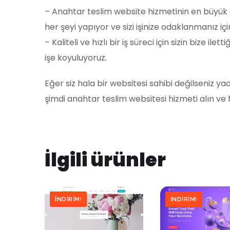
– Anahtar teslim website hizmetinin en büyük artı
her şeyi yapıyor ve sizi işinize odaklanmanız i
– Kaliteli ve hızlı bir iş süreci için sizin bize il
işe koyuluyoruz.
Eğer siz hala bir websitesi sahibi değilseniz
şimdi anahtar teslim websitesi hizmeti alın ve
İlgili ürünler
İNDIRIM!
İNDIRIM!