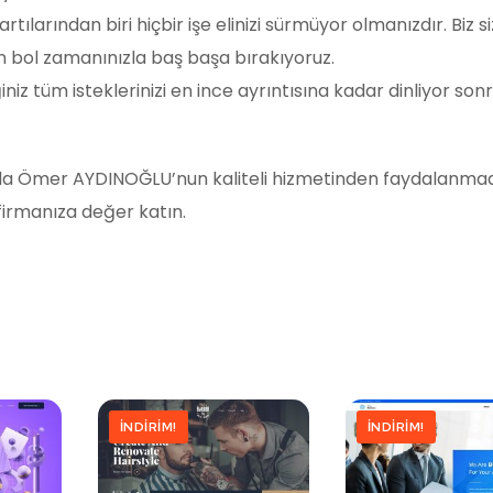
larından biri hiçbir işe elinizi sürmüyor olmanızdır. Biz siz
çin bol zamanınızla baş başa bırakıyoruz.
ettiğiniz tüm isteklerinizi en ince ayrıntısına kadar dinliyor so
 yada Ömer AYDINOĞLU’nun kaliteli hizmetinden faydalanmad
 firmanıza değer katın.
İNDIRIM!
İNDIRIM!