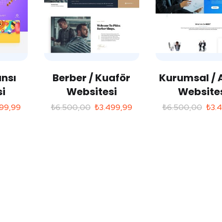
nsı
Berber / Kuaför
Kurumsal / 
i
Websitesi
Website
99,99
₺
6.500,00
₺
3.499,99
₺
6.500,00
₺
3.