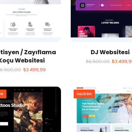
tisyen / Zayıflama
DJ Websitesi
Koçu Websitesi
₺
6.500,00
₺
3.499,9
₺
6.500,00
₺
3.499,99
M!
İNDIRIM!