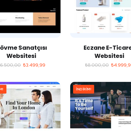
övme Sanatçısı
Eczane E-Ticar
Websitesi
Websitesi
₺
6.500,00
₺
3.499,99
₺
8.000,00
₺
4.999,
M!
İNDIRIM!