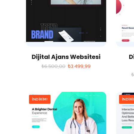
Dijital Ajans Websitesi
D
₺
6.500,00
₺
3.499,99
İNDIRIM!
İNDIRI