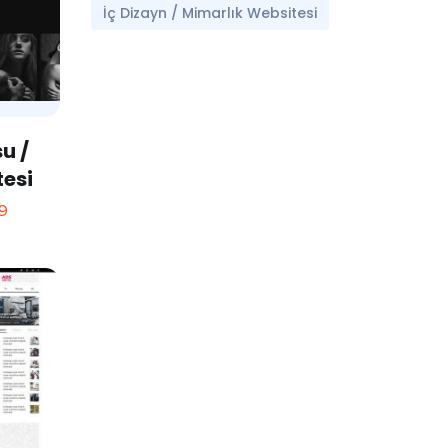
İç Dizayn / Mimarlık Websitesi
u /
tesi
9