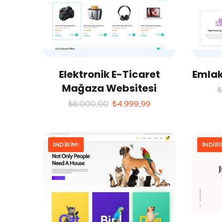
Elektronik E-Ticaret
Emlak
Mağaza Websitesi
₺
8.000,00
₺
4.999,99
İNDIRIM!
İNDIRI