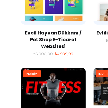
Evcil Hayvan Dükkanı /
Evli
Pet Shop E-Ticaret
Websitesi
₺
8.000,00
₺
4.999,99
İNDIRIM!
İNDIRI