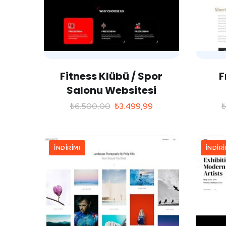
Fitness Klübü / Spor
F
Salonu Websitesi
₺
6.500,00
₺
3.499,99
İNDIRIM!
İNDIRI