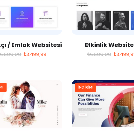
çı / Emlak Websitesi
Etkinlik Website
₺
6.500,00
₺
3.499,99
₺
6.500,00
₺
3.499,9
M!
İNDIRIM!