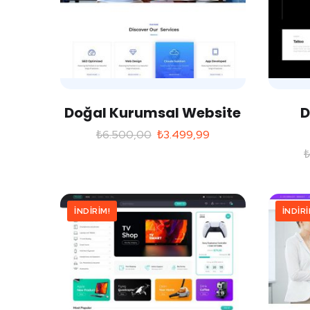
Doğal Kurumsal Website
D
₺
6.500,00
₺
3.499,99
İNDIRIM!
İNDIRI