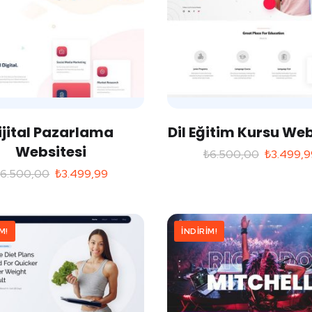
ijital Pazarlama
Dil Eğitim Kursu Web
Websitesi
₺
6.500,00
₺
3.499,9
₺
6.500,00
₺
3.499,99
M!
İNDIRIM!