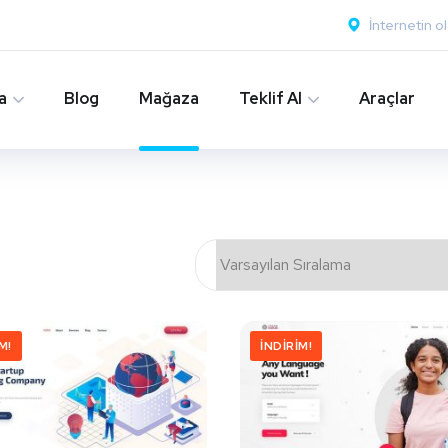
İnternetin o
a
Blog
Mağaza
Teklif Al
Araçlar
M!
İNDIRIM!