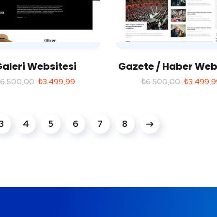
aleri Websitesi
Gazete / Haber Web
₺
6.500,00
₺
3.499,99
₺
6.500,00
₺
3.499,9
3
4
5
6
7
8