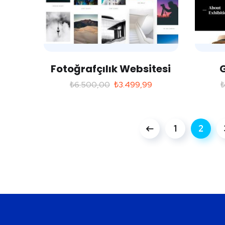
Fotoğrafçılık Websitesi
G
₺
6.500,00
₺
3.499,99
1
2