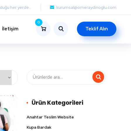
lduğu her yerde...
kurumsal@omeraydinoglu.com
0
İletişim
Teklif Alın
Ürün Kategorileri
Anahtar Teslim Website
Kupa Bardak