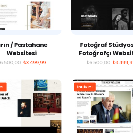
ırın / Pastahane
Fotoğraf Stüdyos
Websitesi
Fotoğrafçı Websi
₺
6.500,00
₺
3.499,99
₺
6.500,00
₺
3.499,9
M!
İNDIRIM!