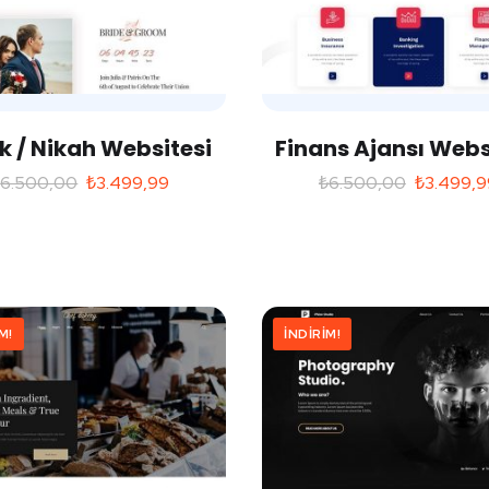
lik / Nikah Websitesi
Finans Ajansı Webs
₺
6.500,00
₺
3.499,99
₺
6.500,00
₺
3.499,9
M!
İNDIRIM!