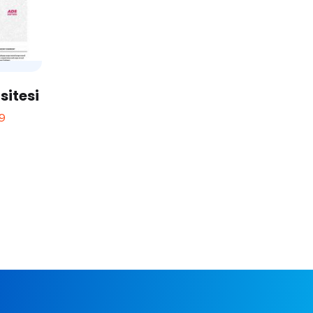
sitesi
9