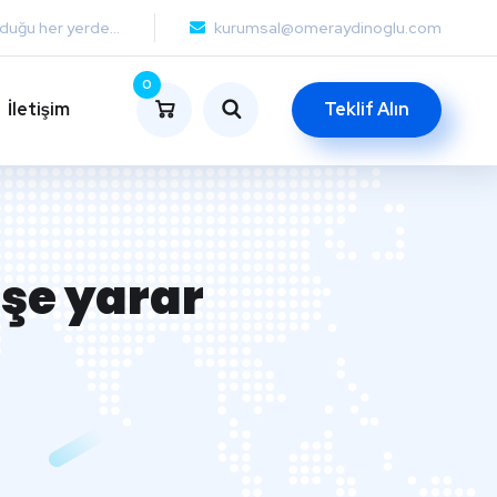
lduğu her yerde...
kurumsal@omeraydinoglu.com
0
İletişim
Teklif Alın
işe yarar