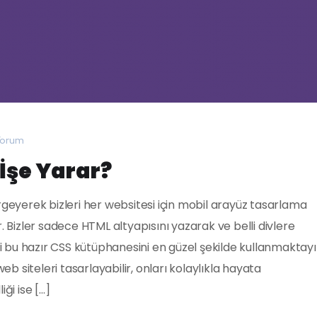
Yorum
İşe Yarar?
eyerek bizleri her websitesi için mobil arayüz tasarlama
 Bizler sadece HTML altyapısını yazarak ve belli divlere
i bu hazır CSS kütüphanesini en güzel şekilde kullanmaktayı
b siteleri tasarlayabilir, onları kolaylıkla hayata
iği ise […]