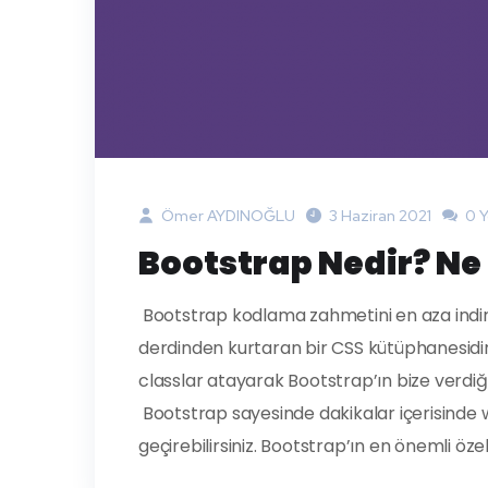
Ömer AYDINOĞLU
3 Haziran 2021
0 
Bootstrap Nedir? Ne 
Bootstrap kodlama zahmetini en aza indirg
derdinden kurtaran bir CSS kütüphanesidir.
classlar atayarak Bootstrap’ın bize verdiğ
Bootstrap sayesinde dakikalar içerisinde we
geçirebilirsiniz. Bootstrap’ın en önemli özell