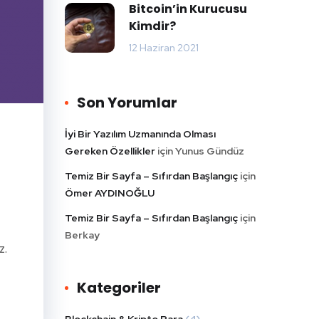
Bitcoin’in Kurucusu
Kimdir?
12 Haziran 2021
Son Yorumlar
İyi Bir Yazılım Uzmanında Olması
Gereken Özellikler
için
Yunus Gündüz
Temiz Bir Sayfa – Sıfırdan Başlangıç
için
Ömer AYDINOĞLU
Temiz Bir Sayfa – Sıfırdan Başlangıç
için
Berkay
z.
Kategoriler
Blockchain & Kripto Para
(4)